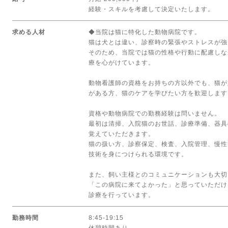
経験・スキルを考慮して決定いたします。
求める人材
◆当院は猫に特化した動物病院です。
猫は犬とは違い、診察時の緊張やストレスが強
そのため、当院では猫の性格や行動に配慮しな
療を心がけています。
動物看護師の資格をお持ちの方以外でも、猫が
がある方、猫のケアを学びたい方を歓迎します
資格や動物病院での勤務経験は問いません。
最初は清掃、入院猫のお世話、診療準備、器具
覚えていただきます。
猫の扱い方、診察保定、検査、入院管理、慢性
技術を身につけられる環境です。
また、飼い主様とのコミュニケーションも大切
「この病院に来てよかった」と思っていただけ
診療を行っています。
勤務時間
8:45-19:15